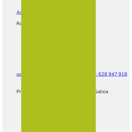
Asociación de Empresarios de Vilalba
Rúa do Castiñeiro, Parcela E1
contacto@empresariosvilalba.com
Tel: 628 947 918
Proxecto cofinanciado pola Xunta de Galicia
Hazte Socio
Portal Empleo
Portal Inmobiliario