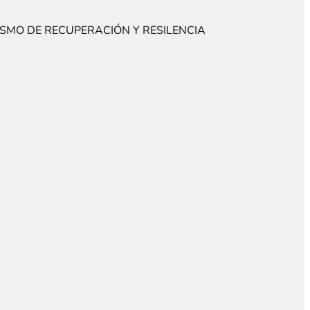
SMO DE RECUPERACIÓN Y RESILENCIA