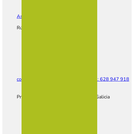
Asociación de Empresarios de Vilalba
Rúa do Castiñeiro, Parcela E1
contacto@empresariosvilalba.com
Tel: 628 947 918
Proxecto cofinanciado pola Xunta de Galicia
Hazte Socio
Portal Empleo
Portal Inmobiliario