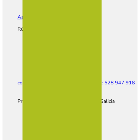
Asociación de Empresarios de Vilalba
Rúa do Castiñeiro, Parcela E1
contacto@empresariosvilalba.com
Tel: 628 947 918
Proxecto cofinanciado pola Xunta de Galicia
Hazte Socio
Portal Empleo
Portal Inmobiliario