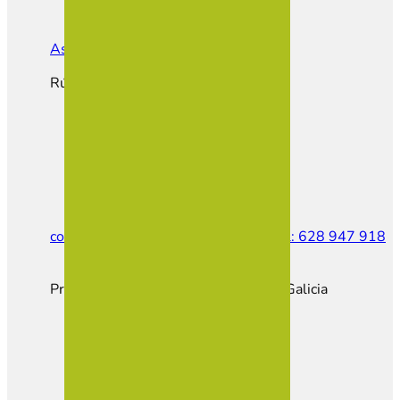
Asociación de Empresarios de Vilalba
Rúa do Castiñeiro, Parcela E1
contacto@empresariosvilalba.com
Tel: 628 947 918
Proxecto cofinanciado pola Xunta de Galicia
Hazte Socio
Portal Empleo
Portal Inmobiliario