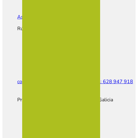
Asociación de Empresarios de Vilalba
Rúa do Castiñeiro, Parcela E1
contacto@empresariosvilalba.com
Tel: 628 947 918
Proxecto cofinanciado pola Xunta de Galicia
Hazte Socio
Portal Empleo
Portal Inmobiliario