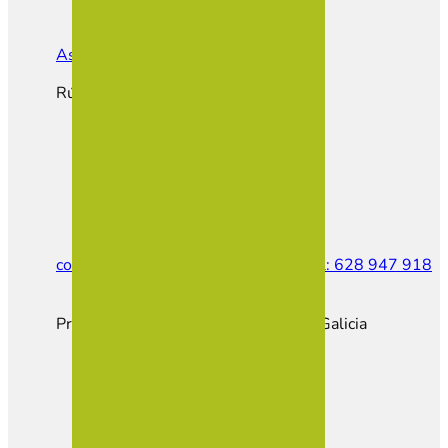
Asociación de Empresarios de Vilalba
Rúa do Castiñeiro, Parcela E1
contacto@empresariosvilalba.com
Tel: 628 947 918
Proxecto cofinanciado pola Xunta de Galicia
Hazte Socio
Portal Empleo
Portal Inmobiliario