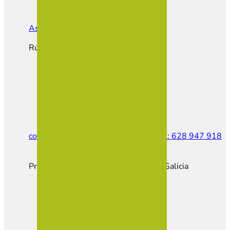
Asociación de Empresarios de Vilalba
Rúa do Castiñeiro, Parcela E1
contacto@empresariosvilalba.com
Tel: 628 947 918
Proxecto cofinanciado pola Xunta de Galicia
Hazte Socio
Portal Empleo
Portal Inmobiliario