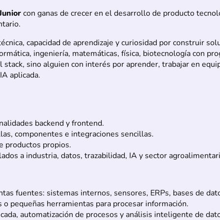
Junior
con ganas de crecer en el desarrollo de producto tecnol
tario.
nica, capacidad de aprendizaje y curiosidad por construir soluc
formática, ingeniería, matemáticas, física, biotecnología con pr
tack, sino alguien con interés por aprender, trabajar en equip
IA aplicada.
onalidades backend y frontend.
llas, componentes e integraciones sencillas.
e productos propios.
ados a industria, datos, trazabilidad, IA y sector agroalimentar
intas fuentes: sistemas internos, sensores, ERPs, bases de da
es o pequeñas herramientas para procesar información.
icada, automatización de procesos y análisis inteligente de dat